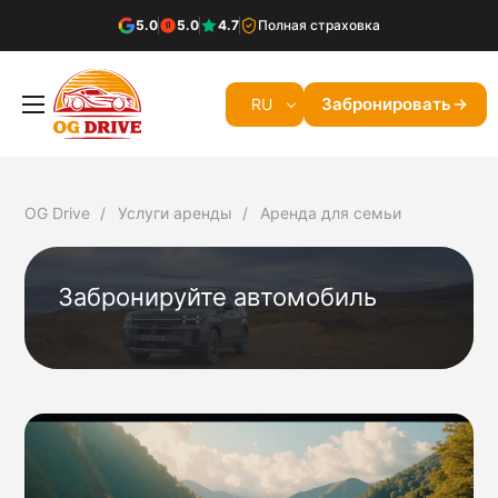
5.0
5.0
4.7
Полная страховка
Забронировать
RU
OG Drive
Услуги аренды
Аренда для семьи
Забронируйте автомобиль