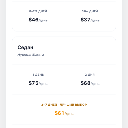
$46
$37
/день
/день
Седан
Hyundai Elantra
$75
$68
/день
/день
$61
/день