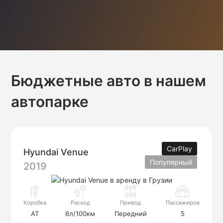
Бюджетные авто в нашем
автопарке
CarPlay
Hyundai Venue
Популярный
2019
Коробка
Расход
Привод
Пассажиров
AT
6л/100км
Передний
5