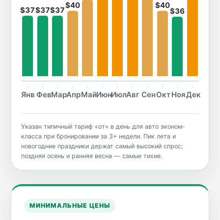
$40
$40
$37
$37
$37
$36
Янв
Фев
Мар
Апр
Май
Июн
Июл
Авг
Сен
Окт
Ноя
Дек
Указан типичный тариф «от» в день для авто эконом-
класса при бронировании за 3+ недели. Пик лета и
новогодние праздники держат самый высокий спрос;
поздняя осень и ранняя весна — самые тихие.
МИНИМАЛЬНЫЕ ЦЕНЫ