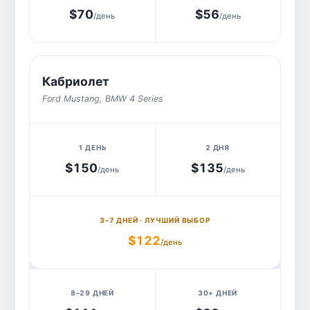
$70
$56
/день
/день
Кабриолет
Ford Mustang
, BMW 4 Series
$150
$135
/день
/день
$122
/день