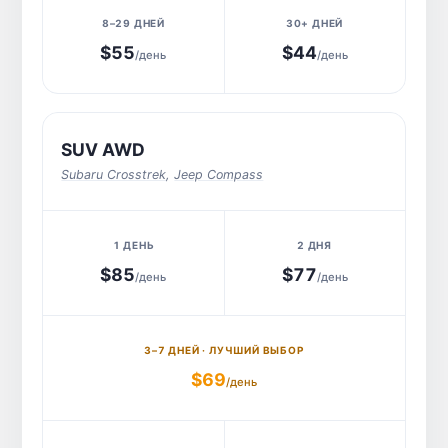
$55
$44
/день
/день
SUV AWD
Subaru Crosstrek
,
Jeep Compass
$85
$77
/день
/день
$69
/день