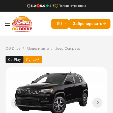
5.0
5.0
4.7
Полная страховка
Забронировать
RU
OG Drive
Модели авто
Jeep Compass
CarPlay
Лучший