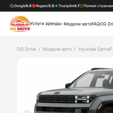
Google
5.0
Яндекс
5.0
Trustpilot
4.7
Полная страхов
Услуги аренды
Модели авто
FAQ
OG Dr
OG Drive
Модели авто
Hyundai SantaF