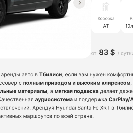
Коробка
Р
AT
10
83 $
от
/ сутк
 аренды авто в
Тбилиси
, если вам нужен комфортн
ссовер с
полным приводом и высоким клиренсом
льные материалы
, а
мягкая подвеска
делает даже
 Качественная
аудиосистема
и поддержка
CarPlay/
отвлечений. Арендуя Hyundai Santa Fe XRT в Тбили
активных маршрутов по всей стране.