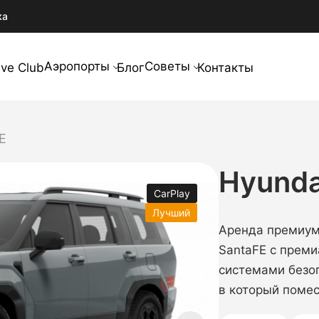
ка
Аэропорты
Советы
ive Club
Блог
Контакты
E
Hyunda
CarPlay
Лучший
Аренда премиум 
SantaFE с прем
системами безо
в который помес