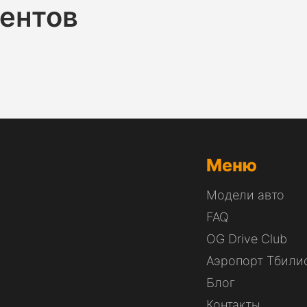
ентов
Меню
Модели авто
FAQ
OG Drive Club
Аэропорт Тбили
Блог
Контакты