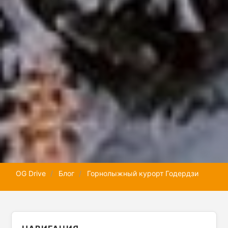
OG Drive
Блог
Горнолыжный курорт Годердзи